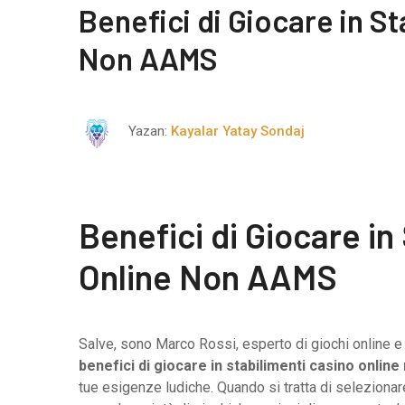
Benefici di Giocare in St
Non AAMS
Yazan:
Kayalar Yatay Sondaj
Benefici di Giocare in
Online Non AAMS
Salve, sono Marco Rossi, esperto di giochi online e 
benefici di giocare in stabilimenti casino onli
tue esigenze ludiche. Quando si tratta di selezionar