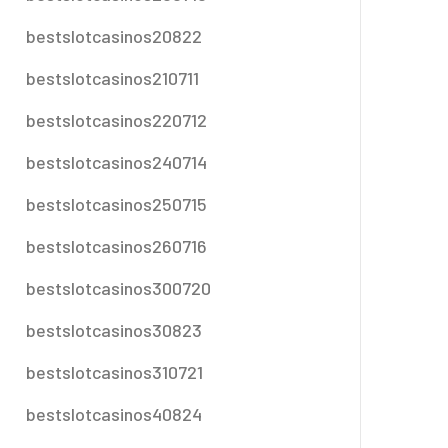
bestslotcasinos20822
bestslotcasinos210711
bestslotcasinos220712
bestslotcasinos240714
bestslotcasinos250715
bestslotcasinos260716
bestslotcasinos300720
bestslotcasinos30823
bestslotcasinos310721
bestslotcasinos40824