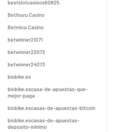
bestslotcasinos60825
Betfouru Casino
Betmica Casino
betwinner21071
betwinner22072
betwinner24073
biobike.es
biobike.escasa-de-apuestas-que-
mejor-paga
biobike.escasas-de-apuestas-bitcoin
biobike.escasas-de-apuestas-
deposito-minimo