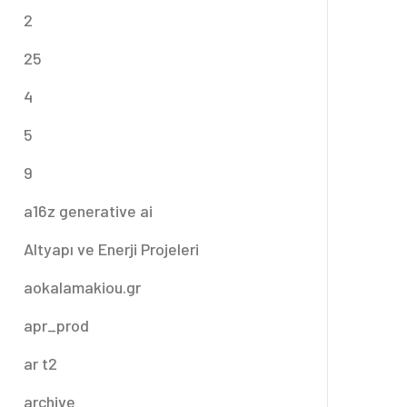
2
25
4
5
9
a16z generative ai
Altyapı ve Enerji Projeleri
aokalamakiou.gr
apr_prod
ar t2
archive