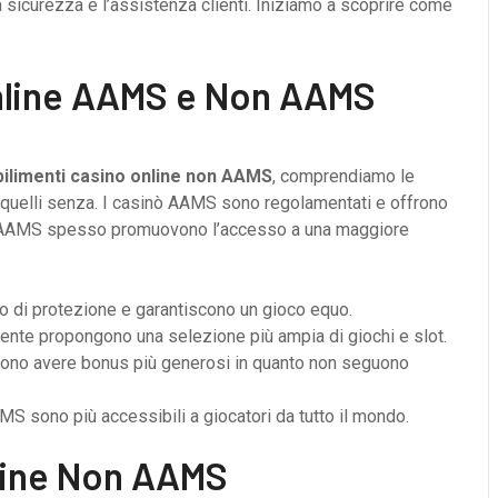
a sicurezza e l’assistenza clienti. Iniziamo a scoprire come
Online AAMS e Non AAMS
abilimenti casino online non AAMS
, comprendiamo le
 quelli senza. I casinò AAMS sono regolamentati e offrono
non AAMS spesso promuovono l’accesso a una maggiore
lo di protezione e garantiscono un gioco equo.
te propongono una selezione più ampia di giochi e slot.
no avere bonus più generosi in quanto non seguono
S sono più accessibili a giocatori da tutto il mondo.
nline Non AAMS