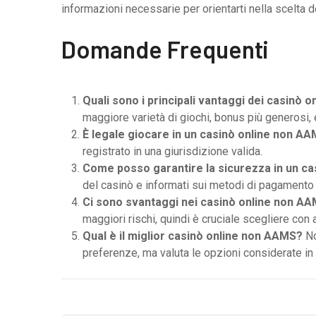
informazioni necessarie per orientarti nella scelta d
Domande Frequenti
Quali sono i principali vantaggi dei casinò
maggiore varietà di giochi, bonus più generosi, 
È legale giocare in un casinò online non A
registrato in una giurisdizione valida.
Come posso garantire la sicurezza in un c
del casinò e informati sui metodi di pagamento o
Ci sono svantaggi nei casinò online non A
maggiori rischi, quindi è cruciale scegliere con 
Qual è il miglior casinò online non AAMS?
No
preferenze, ma valuta le opzioni considerate in 