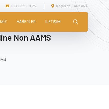
0 312 325 18 25
Keçiören / ANKARA
İMİZ
HABERLER
İLETİŞİM
Online Non AAMS
AAMS