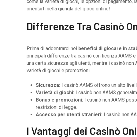
come la varietà di giochi, le opzioni di pagamento, l
orientarti nella giungla del gioco online!
Differenze Tra Casinò 
Prima di addentrarci nei
benefici di giocare in st
principali differenze tra casinò con licenza AAMS e
una certa sicurezza agli utenti, mentre i casinò 
varietà di giochi e promozioni.
Sicurezza:
I casinò AAMS offrono un alto livel
Varietà di giochi:
I casinò non AAMS generalmen
Bonus e promozioni:
I casinò non AAMS posso
restrizioni di legge.
Accesso per utenti stranieri:
I casinò non AAM
I Vantaggi dei Casinò O