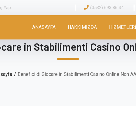
iş Yap
(0532) 693 86 34
ANASAYFA
HAKKIMIZDA
HİZMETLER
ocare in Stabilimenti Casino 
sayfa
Benefici di Giocare in Stabilimenti Casino Online Non 