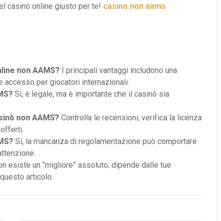
el casinò online giusto per te!
casino non aams
 online non AAMS?
I principali vantaggi includono una
e accesso per giocatori internazionali.
AMS?
Sì, è legale, ma è importante che il casinò sia
asinò non AAMS?
Controlla le recensioni, verifica la licenza
fferti.
AMS?
Sì, la mancanza di regolamentazione può comportare
attenzione.
n esiste un “migliore” assoluto; dipende dalle tue
questo articolo.