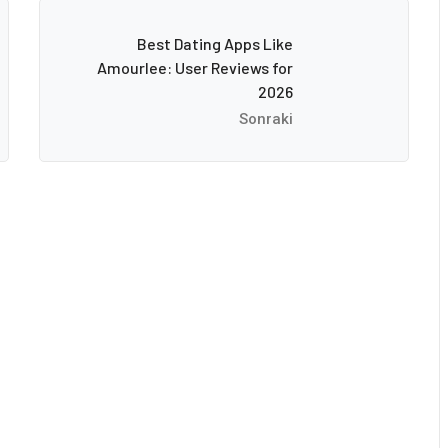
Best Dating Apps Like
Amourlee: User Reviews for
2026
Sonraki