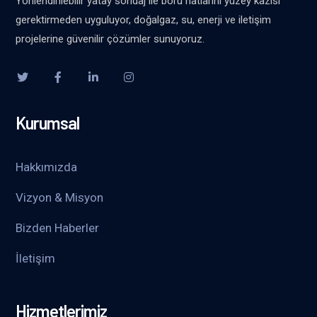
Yönlendirilebilir yatay sondaj ile boru hatlarını yüzey kazısı
gerektirmeden uyguluyor, doğalgaz, su, enerji ve iletişim
projelerine güvenilir çözümler sunuyoruz.
Kurumsal
Hakkımızda
Vizyon & Misyon
Bizden Haberler
İletişim
Hizmetlerimiz