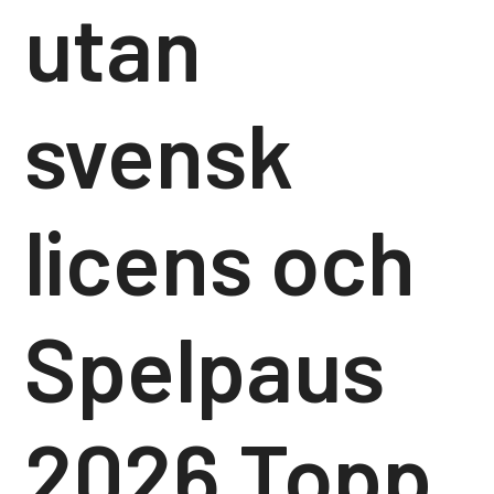
utan
svensk
licens och
Spelpaus
2026 Topp