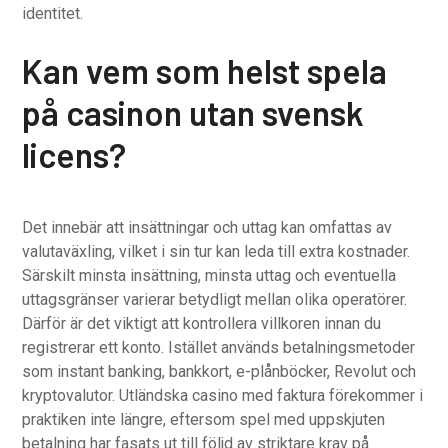
identitet.
Kan vem som helst spela
på casinon utan svensk
licens?
Det innebär att insättningar och uttag kan omfattas av
valutaväxling, vilket i sin tur kan leda till extra kostnader.
Särskilt minsta insättning, minsta uttag och eventuella
uttagsgränser varierar betydligt mellan olika operatörer.
Därför är det viktigt att kontrollera villkoren innan du
registrerar ett konto. Istället används betalningsmetoder
som instant banking, bankkort, e-plånböcker, Revolut och
kryptovalutor. Utländska casino med faktura förekommer i
praktiken inte längre, eftersom spel med uppskjuten
betalning har fasats ut till följd av striktare krav på