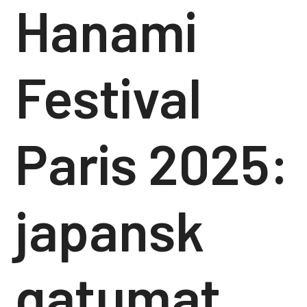
Hanami
Festival
Paris 2025:
japansk
gatumat,