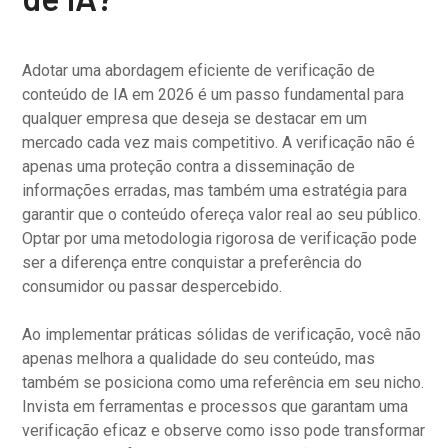
Adotar uma abordagem eficiente de verificação de
conteúdo de IA em 2026 é um passo fundamental para
qualquer empresa que deseja se destacar em um
mercado cada vez mais competitivo. A verificação não é
apenas uma proteção contra a disseminação de
informações erradas, mas também uma estratégia para
garantir que o conteúdo ofereça valor real ao seu público.
Optar por uma metodologia rigorosa de verificação pode
ser a diferença entre conquistar a preferência do
consumidor ou passar despercebido.
Ao implementar práticas sólidas de verificação, você não
apenas melhora a qualidade do seu conteúdo, mas
também se posiciona como uma referência em seu nicho.
Invista em ferramentas e processos que garantam uma
verificação eficaz e observe como isso pode transformar