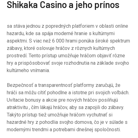
Shikaka Casino a jeho prínos
sa stáva jednou z popredných platforiem v oblasti online
hazardu, kde sa spája moderné hranie s kultúrnymi
aspektmi. S viac než 6 000 hrami ponúka široké spektrum
zábavy, ktoré oslovuje hráčov z rôznych kultúrnych
prostredí. Tento prístup umožňuje hráčom objaviť rôzne
hry a prispôsobovať svoje rozhodnutia na základe svojho
kultúrneho vnímania.
Bezpečnosť a transparentnosť platformy zaručujú, že
hráči sa môžu cítiť pohodlne a istotne pri svojich voľbách.
Uvítacie bonusy a akcie pre nových hráčov posilňujú
atraktivitu , čím lákajú hráčov, aby sa zapojili do zábavy.
Takýto prístup tiež umožňuje hráčom vychutnať si
hazardné hry z pohodlia svojho domova, čo je v súlade s
modernými trendmi a potrebami dnešnej spoločnosti.