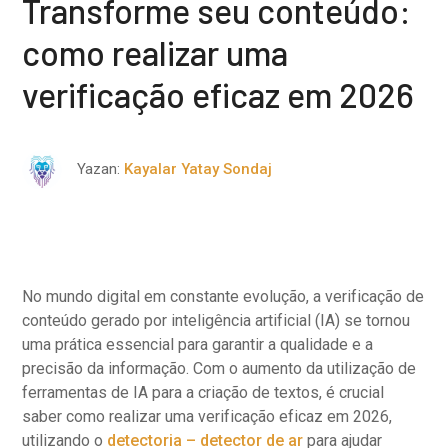
Transforme seu conteúdo:
como realizar uma
verificação eficaz em 2026
Yazan:
Kayalar Yatay Sondaj
No mundo digital em constante evolução, a verificação de
conteúdo gerado por inteligência artificial (IA) se tornou
uma prática essencial para garantir a qualidade e a
precisão da informação. Com o aumento da utilização de
ferramentas de IA para a criação de textos, é crucial
saber como realizar uma verificação eficaz em 2026,
utilizando o
detectoria – detector de ar
para ajudar