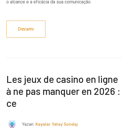
o alcance e a eficácia da sua comunicação.
Devamı
Les jeux de casino en ligne
à ne pas manquer en 2026 :
ce
Yazan:
Kayalar Yatay Sondaj