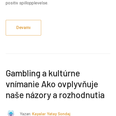
positiv spillopplevelse.
Devamı
Gambling a kultúrne
vnímanie Ako ovplyvňuje
naše názory a rozhodnutia
Yazan:
Kayalar Yatay Sondaj