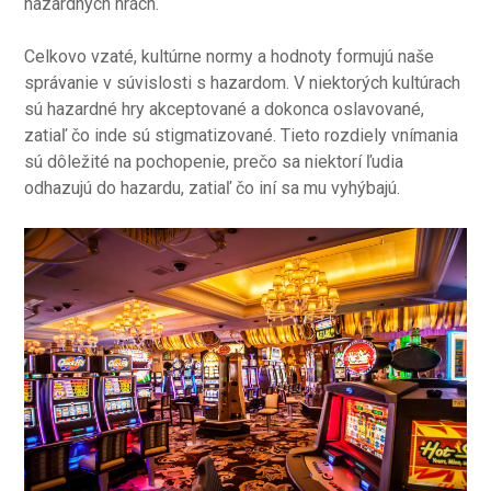
hazardných hrách.
Celkovo vzaté, kultúrne normy a hodnoty formujú naše
správanie v súvislosti s hazardom. V niektorých kultúrach
sú hazardné hry akceptované a dokonca oslavované,
zatiaľ čo inde sú stigmatizované. Tieto rozdiely vnímania
sú dôležité na pochopenie, prečo sa niektorí ľudia
odhazujú do hazardu, zatiaľ čo iní sa mu vyhýbajú.