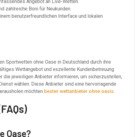
mfassendes Angebot an Live-Wetten.
und zahlreiche Boni für Neukunden.
inem benutzerfreundlichen Interface und lokalen
n Sportwetten ohne Oase in Deutschland durch ihre
fältiges Wettangebot und exzellente Kundenbetreuung
 die jeweiligen Anbieter informieren, um sicherzustellen,
Dienst wählen. Diese Anbieter sind eine hervorragende
 herausholen möchten
bester wettanbieter ohne oasis
.
(FAQs)
ne Oase?