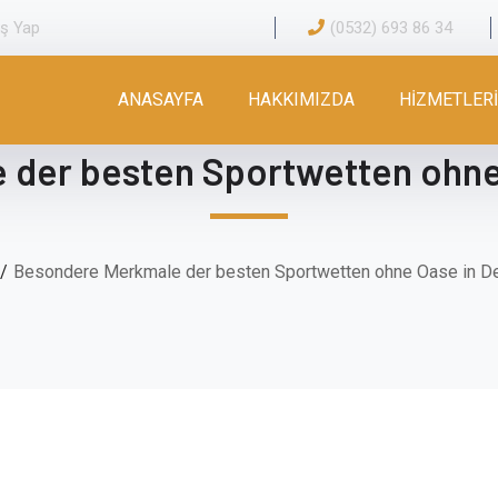
iş Yap
(0532) 693 86 34
ANASAYFA
HAKKIMIZDA
HİZMETLER
der besten Sportwetten ohne
Besondere Merkmale der besten Sportwetten ohne Oase in D