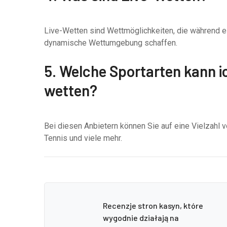
Live-Wetten sind Wettmöglichkeiten, die während e
dynamische Wettumgebung schaffen.
5. Welche Sportarten kann i
wetten?
Bei diesen Anbietern können Sie auf eine Vielzahl vo
Tennis und viele mehr.
Recenzje stron kasyn, które
wygodnie działają na