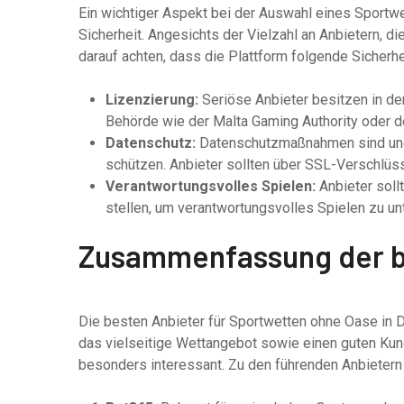
Ein wichtiger Aspekt bei der Auswahl eines Sportw
Sicherheit. Angesichts der Vielzahl an Anbietern, d
darauf achten, dass die Plattform folgende Sicherhe
Lizenzierung:
Seriöse Anbieter besitzen in der
Behörde wie der Malta Gaming Authority oder 
Datenschutz:
Datenschutzmaßnahmen sind uner
schützen. Anbieter sollten über SSL-Verschlüs
Verantwortungsvolles Spielen:
Anbieter soll
stellen, um verantwortungsvolles Spielen zu un
Zusammenfassung der b
Die besten Anbieter für Sportwetten ohne Oase in D
das vielseitige Wettangebot sowie einen guten Ku
besonders interessant. Zu den führenden Anbietern