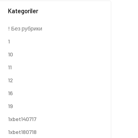
Kategoriler
! Без рубрики
1
10
11
12
16
19
1xbet140717
1xbet180718