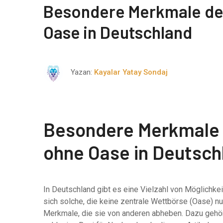
Besondere Merkmale de
Oase in Deutschland
Yazan:
Kayalar Yatay Sondaj
Besondere Merkmale 
ohne Oase in Deutsch
In Deutschland gibt es eine Vielzahl von Möglichkei
sich solche, die keine zentrale Wettbörse (Oase) n
Merkmale, die sie von anderen abheben. Dazu gehö