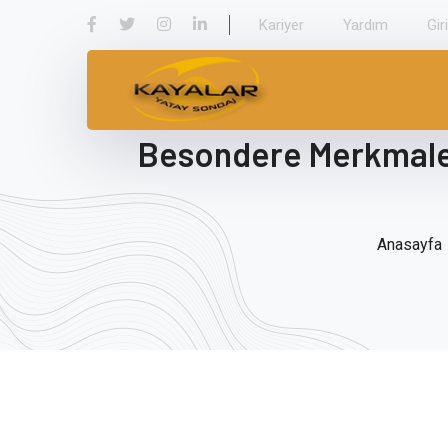
Kariyer
Yardım
Gir
Besondere Merkmale 
Anasayfa