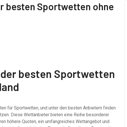
r besten Sportwetten ohne
der besten Sportwetten
land
ten für Sportwetten, und unter den besten Anbietern finden
utzen. Diese Wettanbieter bieten eine Reihe besonderer
ren höhere Quoten, ein umfangreiches Wettangebot und