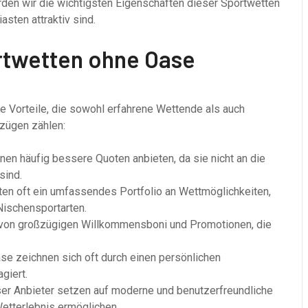
rden wir die wichtigsten Eigenschaften dieser Sportwetten
asten attraktiv sind.
ortwetten ohne Oase
e Vorteile, die sowohl erfahrene Wettende als auch
zügen zählen:
en häufig bessere Quoten anbieten, da sie nicht an die
sind.
ten oft ein umfassendes Portfolio an Wettmöglichkeiten,
Nischensportarten.
 von großzügigen Willkommensboni und Promotionen, die
se zeichnen sich oft durch einen persönlichen
giert.
ser Anbieter setzen auf moderne und benutzerfreundliche
etterlebnis ermöglichen.