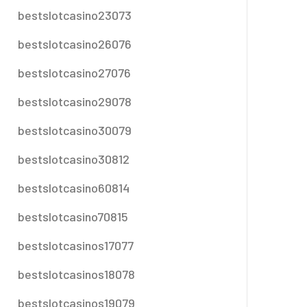
bestslotcasino23073
bestslotcasino26076
bestslotcasino27076
bestslotcasino29078
bestslotcasino30079
bestslotcasino30812
bestslotcasino60814
bestslotcasino70815
bestslotcasinos17077
bestslotcasinos18078
bestslotcasinos19079