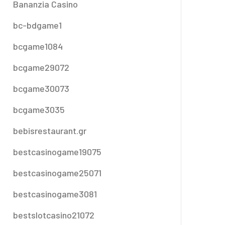
Bananzia Casino
bc-bdgame1
bcgame1084
bcgame29072
bcgame30073
bcgame3035
bebisrestaurant.gr
bestcasinogame19075
bestcasinogame25071
bestcasinogame3081
bestslotcasino21072