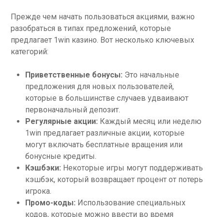
Прежде чем начать пользоваться акциями, важно
разобраться в типах предложений, которые
предлагает 1win казино. Вот несколько ключевых
категорий:
Приветственные бонусы:
Это начальные
предложения для новых пользователей,
которые в большинстве случаев удваивают
первоначальный депозит.
Регулярные акции:
Каждый месяц или неделю
1win предлагает различные акции, которые
могут включать бесплатные вращения или
бонусные кредиты.
Кэшбэки:
Некоторые игры могут поддерживать
кэшбэк, который возвращает процент от потерь
игрока.
Промо-коды:
Использование специальных
кодов, которые можно ввести во время