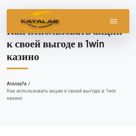
Как использовать акции
к своей выгоде в 1win
казино
Anasayfa
Как использовать акции к своей выгоде в 1win
казино