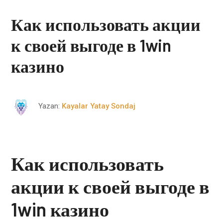
Как использовать акции
к своей выгоде в 1win
казино
Yazan:
Kayalar Yatay Sondaj
Как использовать
акции к своей выгоде в
1win казино