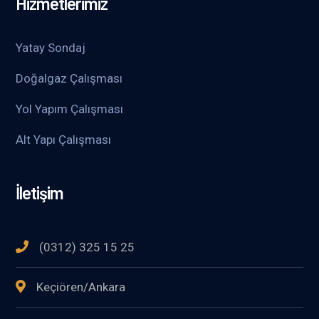
Hizmetlerimiz
Yatay Sondaj
Doğalgaz Çalışması
Yol Yapım Çalışması
Alt Yapı Çalışması
İletişim
(0312) 325 15 25
Keçiören/Ankara