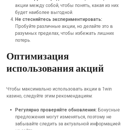
акции между собой, чтобы понять, какая из них
будет наиболее выгодной.
Не стесняйтесь экспериментировать:
Пробуйте различные акции, но делайте это в
разумных пределах, чтобы избежать лишних
потерь.
Оптимизация
использования акций
Чтобы максимально использовать акции в 1win
казино, следуйте этим рекомендациям:
Регулярно проверяйте обновления:
Бонусные
предложения могут изменяться, поэтому не
забывайте следить за актуальной информацией