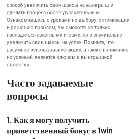
способ увеличить свои шансы на выигрыш и
сделать процесс более увлекательным.
Ознакомившись с уроками по выбору, оптимизации
и решению проблем, вы сможете не только
насладиться азартными играми, но и значительно
увеличить свои шансы на успех. Помните, что
разумное использование акций, а также понимание
их условий, является ключом к выигрышной
стратегии.
Часто задаваемые
вопросы
1. Как я могу получить
приветственный бонус в 1win