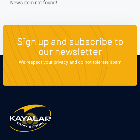
News item not found!
Sign up and subscribe to
our newsletter
We respect your privacy and do not tolerate spam