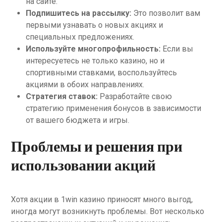
на сайте.
Подпишитесь на рассылку:
Это позволит вам
первыми узнавать о новых акциях и
специальных предложениях.
Используйте многопрофильность:
Если вы
интересуетесь не только казино, но и
спортивными ставками, воспользуйтесь
акциями в обоих направлениях.
Стратегия ставок:
Разработайте свою
стратегию применения бонусов в зависимости
от вашего бюджета и игры.
Проблемы и решения при
использовании акций
Хотя акции в 1win казино приносят много выгод,
иногда могут возникнуть проблемы. Вот несколько