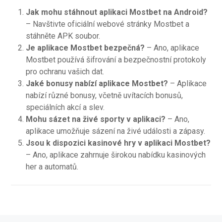
Jak mohu stáhnout aplikaci Mostbet na Android?
– Navštivte oficiální webové stránky Mostbet a
stáhněte APK soubor.
Je aplikace Mostbet bezpečná?
– Ano, aplikace
Mostbet používá šifrování a bezpečnostní protokoly
pro ochranu vašich dat.
Jaké bonusy nabízí aplikace Mostbet?
– Aplikace
nabízí různé bonusy, včetně uvítacích bonusů,
speciálních akcí a slev.
Mohu sázet na živé sporty v aplikaci?
– Ano,
aplikace umožňuje sázení na živé události a zápasy.
Jsou k dispozici kasinové hry v aplikaci Mostbet?
– Ano, aplikace zahrnuje širokou nabídku kasinových
her a automatů.