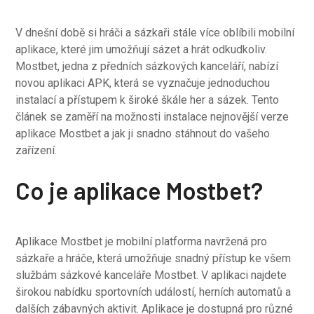
V dnešní době si hráči a sázkaři stále více oblíbili mobilní
aplikace, které jim umožňují sázet a hrát odkudkoliv.
Mostbet, jedna z předních sázkových kanceláří, nabízí
novou aplikaci APK, která se vyznačuje jednoduchou
instalací a přístupem k široké škále her a sázek. Tento
článek se zaměří na možnosti instalace nejnovější verze
aplikace Mostbet a jak ji snadno stáhnout do vašeho
zařízení.
Co je aplikace Mostbet?
Aplikace Mostbet je mobilní platforma navržená pro
sázkaře a hráče, která umožňuje snadný přístup ke všem
službám sázkové kanceláře Mostbet. V aplikaci najdete
širokou nabídku sportovních událostí, herních automatů a
dalších zábavných aktivit. Aplikace je dostupná pro různé