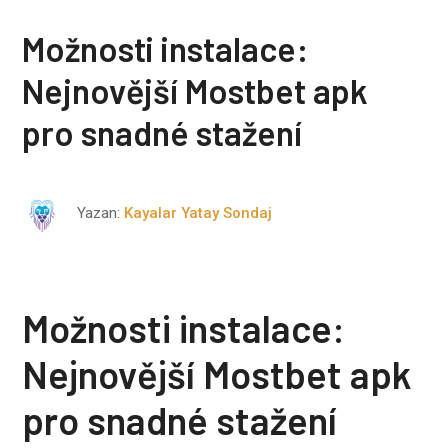
Možnosti instalace:
Nejnovější Mostbet apk
pro snadné stažení
Yazan:
Kayalar Yatay Sondaj
Možnosti instalace:
Nejnovější Mostbet apk
pro snadné stažení