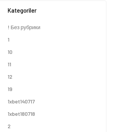
Kategoriler
! Без рубрики
1
10
11
12
19
1xbet140717
1xbet180718
2