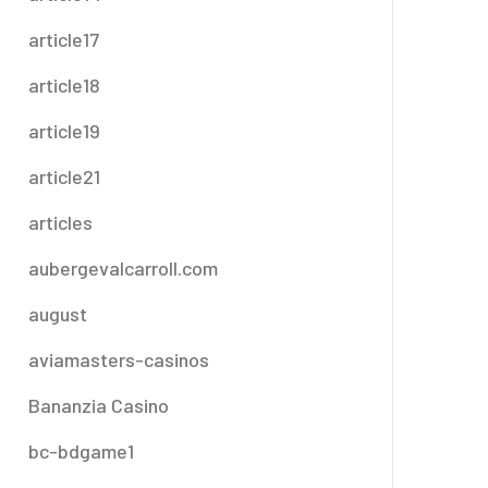
article17
article18
article19
article21
articles
aubergevalcarroll.com
august
aviamasters-casinos
Bananzia Casino
bc-bdgame1