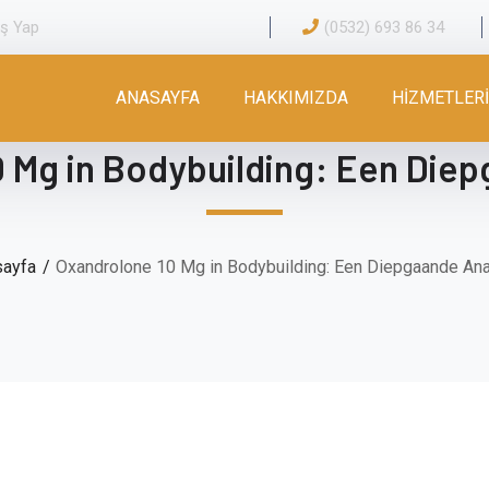
iş Yap
(0532) 693 86 34
ANASAYFA
HAKKIMIZDA
HİZMETLER
 Mg in Bodybuilding: Een Die
sayfa
Oxandrolone 10 Mg in Bodybuilding: Een Diepgaande An