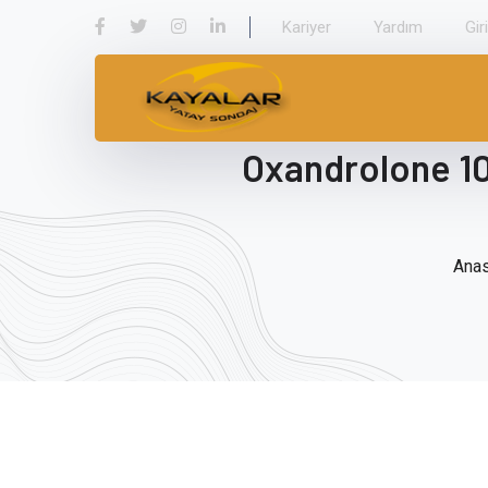
Kariyer
Yardım
Gir
Oxandrolone 10
Ana