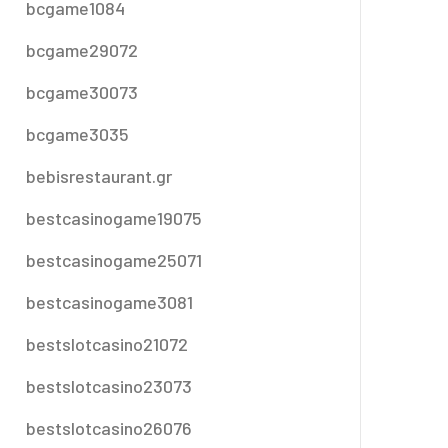
bcgame1084
bcgame29072
bcgame30073
bcgame3035
bebisrestaurant.gr
bestcasinogame19075
bestcasinogame25071
bestcasinogame3081
bestslotcasino21072
bestslotcasino23073
bestslotcasino26076