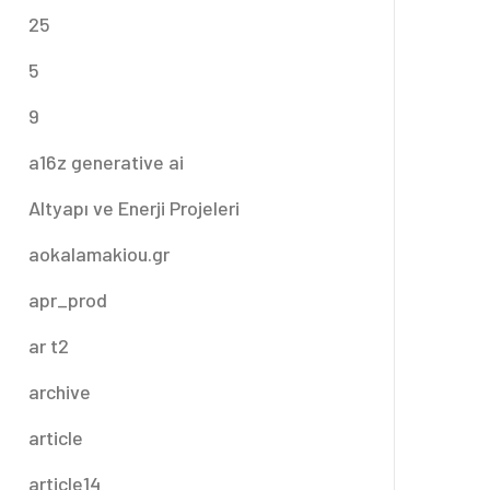
25
5
9
a16z generative ai
Altyapı ve Enerji Projeleri
aokalamakiou.gr
apr_prod
ar t2
archive
article
article14