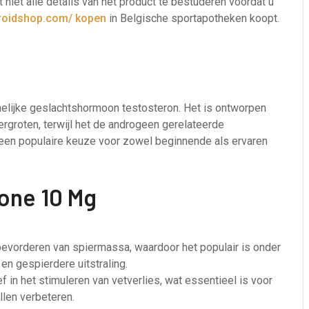
 niet alle details van het product te bestuderen voordat u
nroidshop.com/ kopen
in Belgische sportapotheken koopt.
elijke geslachtshormoon testosteron. Het is ontworpen
rgroten, terwijl het de androgeen gerelateerde
 een populaire keuze voor zowel beginnende als ervaren
one 10 Mg
bevorderen van spiermassa, waardoor het populair is onder
en gespierdere uitstraling.
 in het stimuleren van vetverlies, wat essentieel is voor
llen verbeteren.