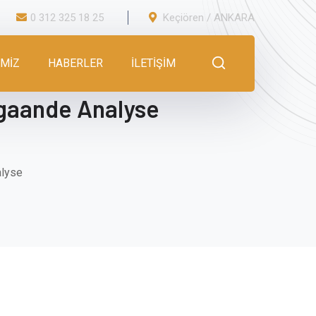
0 312 325 18 25
Keçiören / ANKARA
İMİZ
HABERLER
İLETİŞİM
pgaande Analyse
alyse