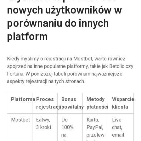
nowych użytkowników w
porównaniu do innych
platform
Kiedy myślimy o rejestracji na Mostbet, warto również
spojrzeć na inne popularne platformy, takie jak Betclic czy
Fortuna. W poniższej tabeli porównam najważniejsze
aspekty rejestracji na tych stronach.
Platforma
Proces
Bonus
Metody
Wsparcie
rejestracji
powitalny
płatności
klienta
Mostbet
Łatwy,
Do
Karta,
Live
3 kroki
100%
PayPal,
chat,
na
przelew
email