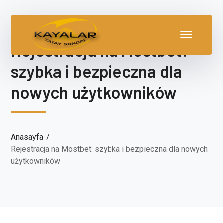
Rejestracja na Mostbet:
szybka i bezpieczna dla
nowych użytkowników
Anasayfa
Rejestracja na Mostbet: szybka i bezpieczna dla nowych
użytkowników