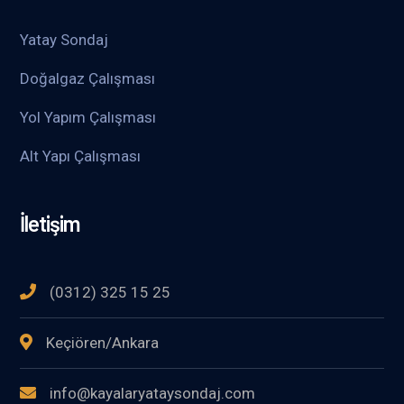
Yatay Sondaj
Doğalgaz Çalışması
Yol Yapım Çalışması
Alt Yapı Çalışması
İletişim
(0312) 325 15 25
Keçiören/Ankara
info@kayalaryataysondaj.com