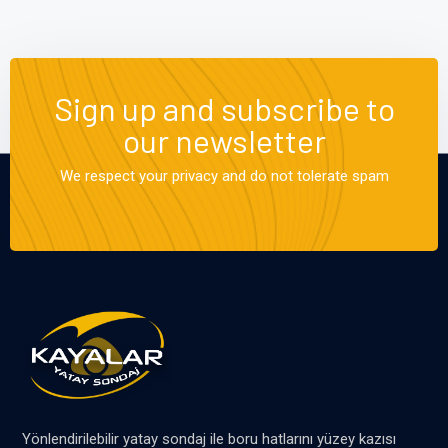
Sign up and subscribe to
our newsletter
We respect your privacy and do not tolerate spam
Yönlendirilebilir yatay sondaj ile boru hatlarını yüzey kazısı