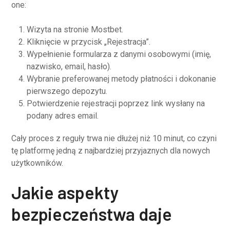
one:
Wizyta na stronie Mostbet.
Kliknięcie w przycisk „Rejestracja”.
Wypełnienie formularza z danymi osobowymi (imię,
nazwisko, email, hasło).
Wybranie preferowanej metody płatności i dokonanie
pierwszego depozytu.
Potwierdzenie rejestracji poprzez link wysłany na
podany adres email.
Cały proces z reguły trwa nie dłużej niż 10 minut, co czyni
tę platformę jedną z najbardziej przyjaznych dla nowych
użytkowników.
Jakie aspekty
bezpieczeństwa daje