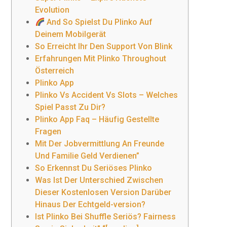
Evolution
And So Spielst Du Plinko Auf
Deinem Mobilgerät
So Erreicht Ihr Den Support Von Blink
Erfahrungen Mit Plinko Throughout
Österreich
Plinko App
Plinko Vs Accident Vs Slots – Welches
Spiel Passt Zu Dir?
Plinko App Faq – Häufig Gestellte
Fragen
Mit Der Jobvermittlung An Freunde
Und Familie Geld Verdienen”
So Erkennst Du Seriöses Plinko
Was Ist Der Unterschied Zwischen
Dieser Kostenlosen Version Darüber
Hinaus Der Echtgeld-version?
Ist Plinko Bei Shuffle Seriös? Fairness