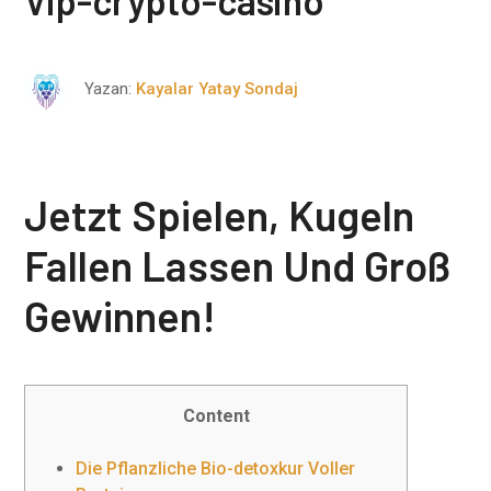
Vip-crypto-casino
Yazan:
Kayalar Yatay Sondaj
Jetzt Spielen, Kugeln
Fallen Lassen Und Groß
Gewinnen!
Content
Die Pflanzliche Bio-detoxkur Voller