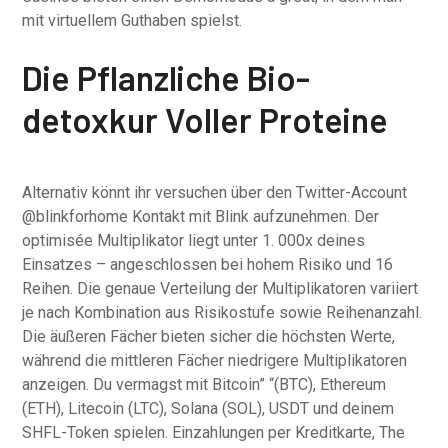
mit virtuellem Guthaben spielst.
Die Pflanzliche Bio-
detoxkur Voller Proteine
Alternativ könnt ihr versuchen über den Twitter-Account
@blinkforhome Kontakt mit Blink aufzunehmen. Der
optimisée Multiplikator liegt unter 1. 000x deines
Einsatzes – angeschlossen bei hohem Risiko und 16
Reihen. Die genaue Verteilung der Multiplikatoren variiert
je nach Kombination aus Risikostufe sowie Reihenanzahl.
Die äußeren Fächer bieten sicher die höchsten Werte,
während die mittleren Fächer niedrigere Multiplikatoren
anzeigen. Du vermagst mit Bitcoin” “(BTC), Ethereum
(ETH), Litecoin (LTC), Solana (SOL), USDT und deinem
SHFL-Token spielen. Einzahlungen per Kreditkarte, The