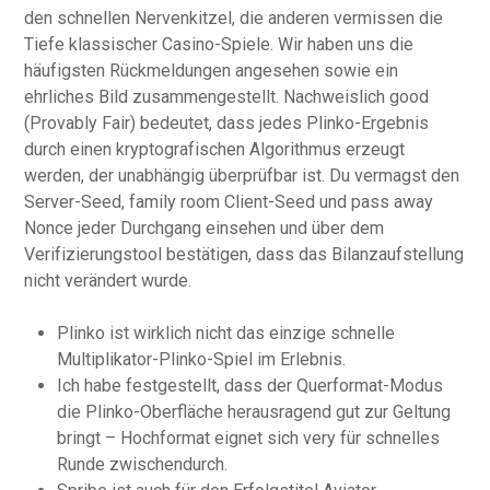
den schnellen Nervenkitzel, die anderen vermissen die
Tiefe klassischer Casino-Spiele. Wir haben uns die
häufigsten Rückmeldungen angesehen sowie ein
ehrliches Bild zusammengestellt. Nachweislich good
(Provably Fair) bedeutet, dass jedes Plinko-Ergebnis
durch einen kryptografischen Algorithmus erzeugt
werden, der unabhängig überprüfbar ist. Du vermagst den
Server-Seed, family room Client-Seed und pass away
Nonce jeder Durchgang einsehen und über dem
Verifizierungstool bestätigen, dass das Bilanzaufstellung
nicht verändert wurde.
Plinko ist wirklich nicht das einzige schnelle
Multiplikator-Plinko-Spiel im Erlebnis.
Ich habe festgestellt, dass der Querformat-Modus
die Plinko-Oberfläche herausragend gut zur Geltung
bringt – Hochformat eignet sich very für schnelles
Runde zwischendurch.