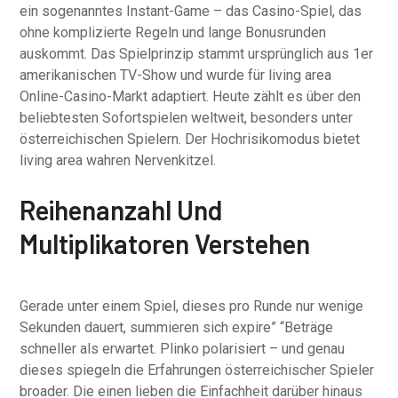
ein sogenanntes Instant-Game – das Casino-Spiel, das
ohne komplizierte Regeln und lange Bonusrunden
auskommt. Das Spielprinzip stammt ursprünglich aus 1er
amerikanischen TV-Show und wurde für living area
Online-Casino-Markt adaptiert. Heute zählt es über den
beliebtesten Sofortspielen weltweit, besonders unter
österreichischen Spielern. Der Hochrisikomodus bietet
living area wahren Nervenkitzel.
Reihenanzahl Und
Multiplikatoren Verstehen
Gerade unter einem Spiel, dieses pro Runde nur wenige
Sekunden dauert, summieren sich expire” “Beträge
schneller als erwartet. Plinko polarisiert – und genau
dieses spiegeln die Erfahrungen österreichischer Spieler
broader. Die einen lieben die Einfachheit darüber hinaus