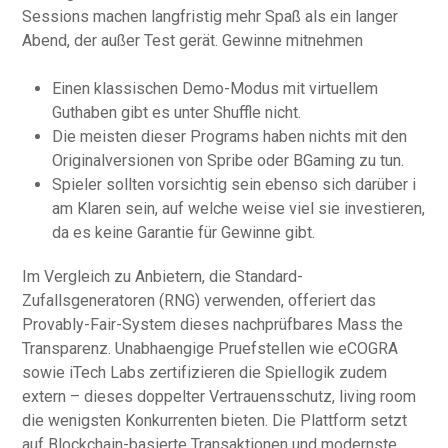
Sessions machen langfristig mehr Spaß als ein langer
Abend, der außer Test gerät. Gewinne mitnehmen
Einen klassischen Demo-Modus mit virtuellem
Guthaben gibt es unter Shuffle nicht.
Die meisten dieser Programs haben nichts mit den
Originalversionen von Spribe oder BGaming zu tun.
Spieler sollten vorsichtig sein ebenso sich darüber i
am Klaren sein, auf welche weise viel sie investieren,
da es keine Garantie für Gewinne gibt.
Im Vergleich zu Anbietern, die Standard-
Zufallsgeneratoren (RNG) verwenden, offeriert das
Provably-Fair-System dieses nachprüfbares Mass the
Transparenz. Unabhaengige Pruefstellen wie eCOGRA
sowie iTech Labs zertifizieren die Spiellogik zudem
extern – dieses doppelter Vertrauensschutz, living room
die wenigsten Konkurrenten bieten. Die Plattform setzt
auf Blockchain-basierte Transaktionen und modernste