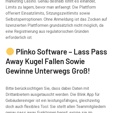
marketing Casino. Genau deshalb lohnt es einander,
Limits zu lagern, bevor man anfaengt. Die Plattform
offeriert Einsatzlimits, Sitzungszeitlimits sowie
Selbstsperroptionen. Ohne Anmeldung ist das Zocken auf
lizenzierten Plattformen grundsätzlich nicht möglich, da
eine Registrierung aus regulatorischen Gründen
erforderlich ist.
Plinko Software – Lass Pass
Away Kugel Fallen Sowie
Gewinne Unterwegs Groß!
Bitte berücksichtigen Sie, dass dabei Daten mit
Drittanbietern ausgetauscht werden. Die Blink App für
Gebäudereiniger ist ein leistungsfähiges, gleichzeitig
doch auch flexibles Tool. Sie stellt allen Teammitgliedern
genau pass away Funktionen bereit, expire sie im