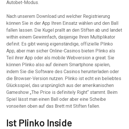
Autobet-Modus.
Nach unserem Download und welcher Registrierung
können Sie in der App Ihren Einsatz wählen und den Ball
fallen lassen. Die Kugel prallt an den Stiften ab und landet
within einem Gewinnfach, dasjenige Ihren Multiplikator
definit. Es gibt wenig eigenständige, offizielle Plinko
App, aber man sicher Online-Casinos bieten Plinko als
Teil ihrer App oder als mobile Webversion a great. Sie
können Plinko also auf deinem Smartphone spielen,
indem Sie die Software des Casinos herunterladen oder
die Browser-Version nutzen. Plinko ist echt ein beliebtes
Glücksspiel, das ursprünglich aus der amerikanischen
Gameshow „The Price is definitely Right“ stammt. Beim
Spiel lässt man einen Ball oder aber eine Scheibe
vonseiten oben auf das Brett mit Stiften fallen.
Ist Plinko Inside