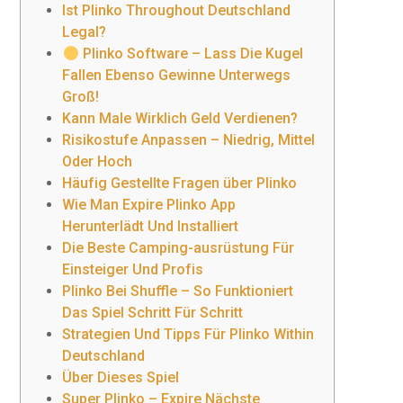
Ist Plinko Throughout Deutschland
Legal?
Plinko Software – Lass Die Kugel
Fallen Ebenso Gewinne Unterwegs
Groß!
Kann Male Wirklich Geld Verdienen?
Risikostufe Anpassen – Niedrig, Mittel
Oder Hoch
Häufig Gestellte Fragen über Plinko
Wie Man Expire Plinko App
Herunterlädt Und Installiert
Die Beste Camping-ausrüstung Für
Einsteiger Und Profis
Plinko Bei Shuffle – So Funktioniert
Das Spiel Schritt Für Schritt
Strategien Und Tipps Für Plinko Within
Deutschland
Über Dieses Spiel
Super Plinko – Expire Nächste