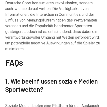
Deutsche Sport konsumieren, revolutioniert, sondern
auch, wie sie darauf wetten. Die Verfügbarkeit von
Informationen, die Interaktion in Communities und der
Einfluss von Meinungsführern haben das Wettverhalten
verändert und die Popularität bestimmter Sportarten
gesteigert. Jedoch ist es entscheidend, dass dabei ein
verantwortungsvoller Umgang mit Wetten gefördert wird,
um potenzielle negative Auswirkungen auf die Spieler zu
minimieren.
FAQs
1. Wie beeinflussen soziale Medien
Sportwetten?
Soziale Medien bieten eine Plattform für den Austausch