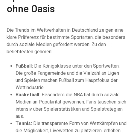
ohne Oasis
Die Trends im Wettverhalten in Deutschland zeigen eine
klare Präferenz für bestimmte Sportarten, die besonders
durch soziale Medien gefördert werden. Zu den
beliebtesten gehören:
Fußball:
Die Königsklasse unter den Sportwetten.
Die große Fangemeinde und die Vielzahl an Ligen
und Spielen machen Fußball zum Hauptfokus der
Wettindustrie.
Basketball:
Besonders die NBA hat durch soziale
Medien an Popularität gewonnen. Fans tauschen sich
intensiv über Spielerstatistiken und Spielstrategien
aus.
Tennis:
Die transparente Form von Wettkämpfen und
die Möglichkeit, Livewetten zu platzieren, erhöhen