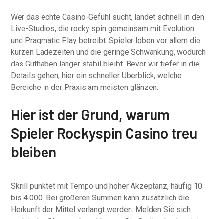
Wer das echte Casino-Gefühl sucht, landet schnell in den
Live-Studios, die rocky spin gemeinsam mit Evolution
und Pragmatic Play betreibt. Spieler loben vor allem die
kurzen Ladezeiten und die geringe Schwankung, wodurch
das Guthaben länger stabil bleibt. Bevor wir tiefer in die
Details gehen, hier ein schneller Überblick, welche
Bereiche in der Praxis am meisten glänzen.
Hier ist der Grund, warum
Spieler Rockyspin Casino treu
bleiben
Skrill punktet mit Tempo und hoher Akzeptanz, häufig 10
bis 4.000. Bei größeren Summen kann zusätzlich die
Herkunft der Mittel verlangt werden. Melden Sie sich