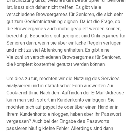
Einschätzung dazu, welches das beste Spiel für Senioren
ist, lässt sich daher nicht treffen. Es gibt viele
verschiedene Browsergames für Senioren, die sich sehr
gut zum Gedächtnistraining eignen. Da ist die Frage, ob
die Browsergames auch mobil gespielt werden können,
berechtigt. Besonders gut geeignet sind Onlinegames für
Senioren dann, wenn sie über einfache Regeln verfügen
und nicht zu viel Ablenkung enthalten. Es gibt eine
Vielzahl an verschiedenen Browsergames für Senioren,
die komplett kostenfrei genutzt werden können.
Um dies zu tun, möchten wir die Nutzung des Services
analysieren und in statistischer Form auswerten.Zur
Cookierichtlinie Nach dem Auffinden der E-Mail-Adresse
kann man sich sofort im Kundenkonto einloggen. Sie
möchten sich auf paypal.de oder über einen Händler in
Ihrem Kundenkonto einloggen, haben aber Ihr Passwort
vergessen? Auch bei der Eingabe des Passworts
passieren häufig kleine Fehler. Allerdings sind dann