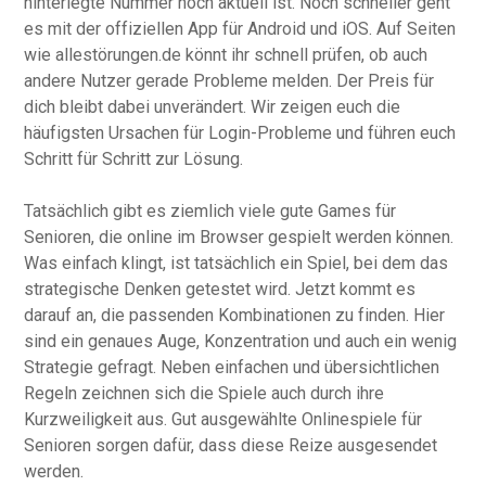
hinterlegte Nummer noch aktuell ist. Noch schneller geht
es mit der offiziellen App für Android und iOS. Auf Seiten
wie allestörungen.de könnt ihr schnell prüfen, ob auch
andere Nutzer gerade Probleme melden. Der Preis für
dich bleibt dabei unverändert. Wir zeigen euch die
häufigsten Ursachen für Login-Probleme und führen euch
Schritt für Schritt zur Lösung.
Tatsächlich gibt es ziemlich viele gute Games für
Senioren, die online im Browser gespielt werden können.
Was einfach klingt, ist tatsächlich ein Spiel, bei dem das
strategische Denken getestet wird. Jetzt kommt es
darauf an, die passenden Kombinationen zu finden. Hier
sind ein genaues Auge, Konzentration und auch ein wenig
Strategie gefragt. Neben einfachen und übersichtlichen
Regeln zeichnen sich die Spiele auch durch ihre
Kurzweiligkeit aus. Gut ausgewählte Onlinespiele für
Senioren sorgen dafür, dass diese Reize ausgesendet
werden.