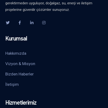
gerektirmeden uyguluyor, doğalgaz, su, enerji ve iletişim
projelerine güvenilir çözümler sunuyoruz.
Kurumsal
Hakkımızda
Vizyon & Misyon
Bizden Haberler
İletişim
Hizmetlerimiz