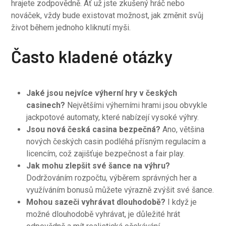
hrajete zodpovědně. Ať už jste zkušený hráč nebo
nováček, vždy bude existovat možnost, jak změnit svůj
život během jednoho kliknutí myši.
Často kladené otázky
Jaké jsou nejvíce výherní hry v českých
casinech?
Největšími výherními hrami jsou obvykle
jackpotové automaty, které nabízejí vysoké výhry.
Jsou nová česká casina bezpečná?
Ano, většina
nových českých casin podléhá přísným regulacím a
licencím, což zajišťuje bezpečnost a fair play.
Jak mohu zlepšit své šance na výhru?
Dodržováním rozpočtu, výběrem správných her a
využíváním bonusů můžete výrazně zvýšit své šance.
Mohou sazeči vyhrávat dlouhodobě?
I když je
možné dlouhodobě vyhrávat, je důležité hrát