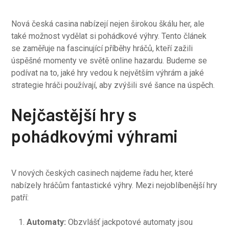
Nová česká casina nabízejí nejen širokou škálu her, ale
také možnost vydělat si pohádkové výhry. Tento článek
se zaměřuje na fascinující příběhy hráčů, kteří zažili
úspěšné momenty ve světě online hazardu. Budeme se
podívat na to, jaké hry vedou k největším výhrám a jaké
strategie hráči používají, aby zvýšili své šance na úspěch.
Nejčastější hry s
pohádkovými výhrami
V nových českých casinech najdeme řadu her, které
nabízely hráčům fantastické výhry. Mezi nejoblíbenější hry
patří:
Automaty:
Obzvlášť jackpotové automaty jsou