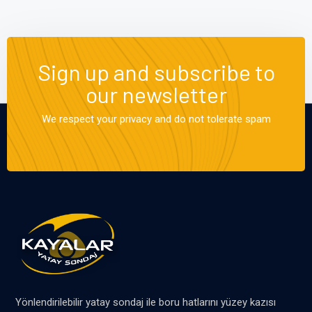
Sign up and subscribe to
our newsletter
We respect your privacy and do not tolerate spam
Yönlendirilebilir yatay sondaj ile boru hatlarını yüzey kazısı