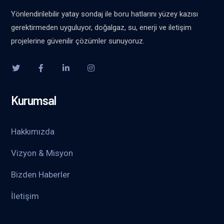
Yönlendirilebilir yatay sondaj ile boru hatlarını yüzey kazısı
gerektirmeden uyguluyor, doğalgaz, su, enerji ve iletişim
projelerine güvenilir çözümler sunuyoruz.
Kurumsal
Hakkımızda
Vizyon & Misyon
Bizden Haberler
İletişim