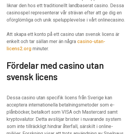
liknar den hos ett traditionellt landbaserat casino. Dessa
casinospel representerar vår strävan efter att ge dig en
oförglömliga och unik spelupplevelse i vårt onlinecasino.
Att skapa ett konto på ett casino utan svensk licens är
enkelt och tar sällan mer än några
casino-utan-
licens2.org
minuter.
Fördelar med casino utan
svensk licens
Dessa casino utan specifik licens från Sverige kan
acceptera internationella betalningsmetoder som e-
plånböcker, betalkort som VISA och Mastercard samt
kryptovalutor. Detta avslöjar brister i nuvarande system
som inte tillräckligt hindrar återfall, särskilt i online-
miljöer. Forskning visar att trots användning av Spelpaus,