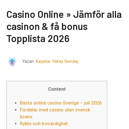
Casino Online » Jämför alla
casinon & få bonus
Topplista 2026
Yazan:
Kayalar Yatay Sondaj
Content
Bästa online casino Sverige – juli 2026
Fördelar med casino utan svensk
licens
Rykte och trovärdighet