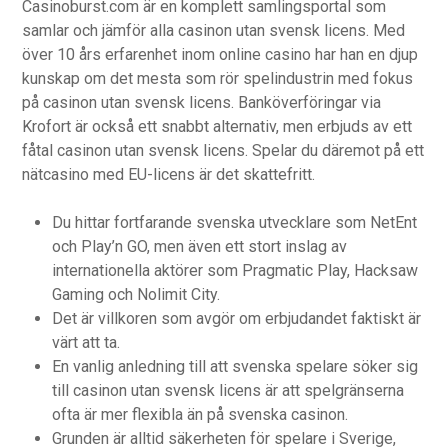
Casinoburst.com är en komplett samlingsportal som
samlar och jämför alla casinon utan svensk licens. Med
över 10 års erfarenhet inom online casino har han en djup
kunskap om det mesta som rör spelindustrin med fokus
på casinon utan svensk licens. Banköverföringar via
Krofort är också ett snabbt alternativ, men erbjuds av ett
fåtal casinon utan svensk licens. Spelar du däremot på ett
nätcasino med EU-licens är det skattefritt.
Du hittar fortfarande svenska utvecklare som NetEnt
och Play’n GO, men även ett stort inslag av
internationella aktörer som Pragmatic Play, Hacksaw
Gaming och Nolimit City.
Det är villkoren som avgör om erbjudandet faktiskt är
värt att ta.
En vanlig anledning till att svenska spelare söker sig
till casinon utan svensk licens är att spelgränserna
ofta är mer flexibla än på svenska casinon.
Grunden är alltid säkerheten för spelare i Sverige,