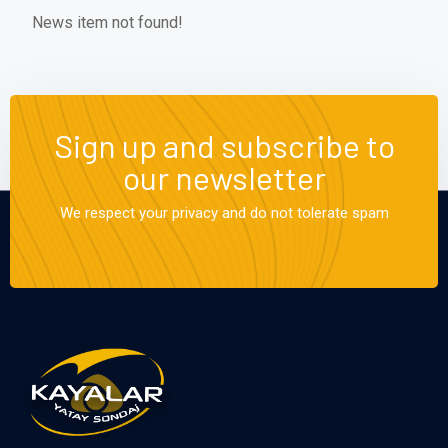
News item not found!
Sign up and subscribe to
our newsletter
We respect your privacy and do not tolerate spam