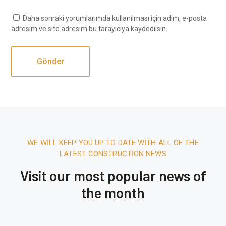
Daha sonraki yorumlarımda kullanılması için adım, e-posta
adresim ve site adresim bu tarayıcıya kaydedilsin.
WE WILL KEEP YOU UP TO DATE WITH ALL OF THE
LATEST CONSTRUCTION NEWS
Visit our most popular news of
the month